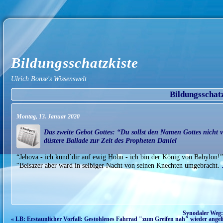
Bildungsschatzkiste
Ulrich Bonse's Wissenswelt
Bildungsschat
Montag, 13. Januar 2020
Das zweite Gebot Gottes: “Du sollst den Namen Gottes nicht v
düstere Ballade zur Zeit des Propheten Daniel
“Jehova - ich künd´dir auf ewig Hohn - ich bin der König von Babylon!
“Belsazer aber ward in selbiger Nacht von seinen Knechten umgebracht.
Synodaler Weg:
« LB: Erstaunlicher Vorfall: Gestohlenes Fahrrad "zum Greifen nah" wieder angeli