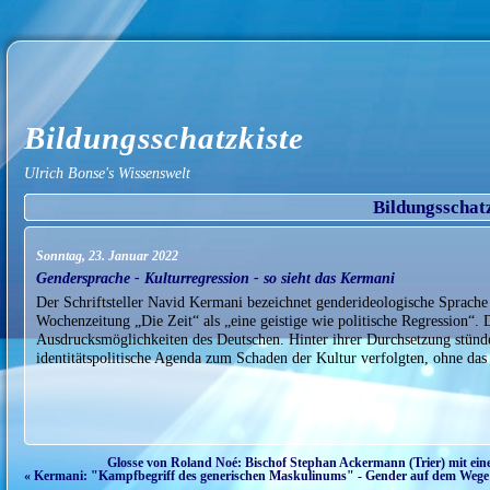
Bildungsschatzkiste
Ulrich Bonse's Wissenswelt
Bildungsschat
Sonntag, 23. Januar 2022
Gendersprache - Kulturregression - so sieht das Kermani
Der Schriftsteller Navid Kermani bezeichnet genderideologische Sprache 
Wochenzeitung „Die Zeit“ als „eine geistige wie politische Regression“. 
Ausdrucksmöglichkeiten des Deutschen. Hinter ihrer Durchsetzung stünde
identitätspolitische Agenda zum Schaden der Kultur verfolgten, ohne da
Glosse von Roland Noé: Bischof Stephan Ackermann (Trier) mit ei
« Kermani: "Kampfbegriff des generischen Maskulinums" - Gender auf dem Wege z