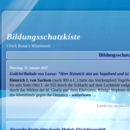
Bildungsschatzkiste
Ulrich Bonse's Wissenswelt
Bildungsschat
Dienstag, 31. Januar 2017
Gedicht/Ballade von Loewe: “Herr Heinrich sitzt am Vogelherd und is
Heinrich I. von Sachsen
(nach 900 n.C.) hatte das Steckenpferd Vogelfa
bis sein Sohn Otto I. sie 955 durch die Schlacht auf dem Lechfelde endgül
durch das Wirken der hl. Gisela und ihres Ehemanns, Königs Stephans de
des Abendlands gegen die Osmanen
- weiterlesen …
Erstellt von ulrichbons
Alexander Kissler über Angela Merkels Flüchtlingspolitik