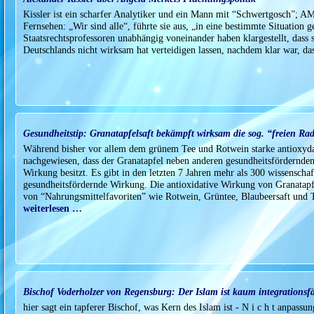
Kissler ist ein scharfer Analytiker und ein Mann mit “Schwertgosch”; AM
Fernsehen: „Wir sind alle“, führte sie aus, „in eine bestimmte Situation ge
Staatsrechtsprofessoren unabhängig voneinander haben klargestellt, dass 
Deutschlands nicht wirksam hat verteidigen lassen, nachdem klar war, da
Gesundheitstip: Granatapfelsaft bekämpft wirksam die sog. “freien Ra
Während bisher vor allem dem grünem Tee und Rotwein starke antioxyd
nachgewiesen, dass der Granatapfel neben anderen gesundheitsfördernden 
Wirkung besitzt. Es gibt in den letzten 7 Jahren mehr als 300 wissenscha
gesundheitsfördernde Wirkung. Die antioxidative Wirkung von Granatapfels
von “Nahrungsmittelfavoriten” wie Rotwein, Grüntee, Blaubeersaft und
weiterlesen …
Bischof Voderholzer von Regensburg: Der Islam ist kaum integrationsf
hier sagt ein tapferer Bischof, was Kern des Islam ist - N i c h t anpass