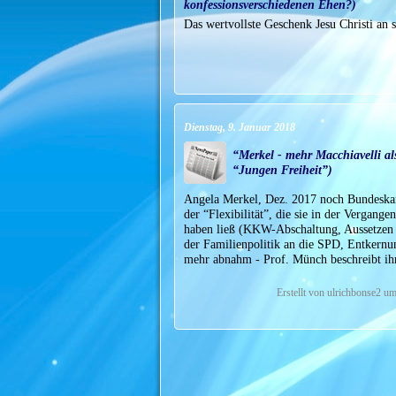
konfessionsverschiedenen Ehen?)
Das wertvollste Geschenk Jesu Christi an 
Dienstag, 9. Januar 2018
“Merkel - mehr Macchiavelli a
“Jungen Freiheit”)
Angela Merkel, Dez. 2017 noch Bundeskanz
der “Flexibilität”, die sie in der Vergan
haben ließ (KKW-Abschaltung, Aussetzen d
der Familienpolitik an die SPD, Entkernun
mehr abnahm - Prof. Münch beschreibt ih
Erstellt von ulrichbonse2 u