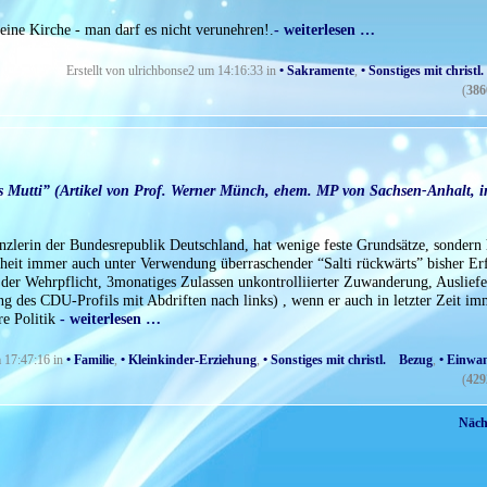
seine Kirche - man darf es nicht verunehren!.
- weiterlesen …
Erstellt von ulrichbonse2 um 14:16:33 in
• Sakramente
,
• Sonstiges mit christ
(
386
ls Mutti” (Artikel von Prof. Werner Münch, ehem. MP von Sachsen-Anhalt, i
lerin der Bundesrepublik Deutschland, hat wenige feste Grundsätze, sondern 
genheit immer auch unter Verwendung überraschender “Salti rückwärts” bisher Er
er Wehrpflicht, 3monatiges Zulassen unkontrolliierter Zuwanderung, Auslief
g des CDU-Profils mit Abdriften nach links) , wenn er auch in letzter Zeit im
re Politik
- weiterlesen …
m 17:47:16 in
• Familie
,
• Kleinkinder-Erziehung
,
• Sonstiges mit christl. Bezug
,
• Einwa
(
429
Nächs