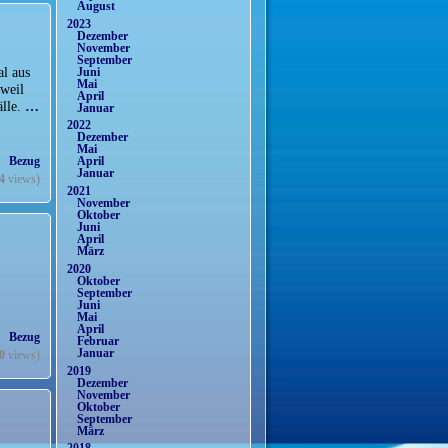
August
2023
Dezember
November
September
al aus
Juni
Mai
 weil
April
älle.
…
Januar
2022
Dezember
Mai
l. Bezug
April
Januar
4
views)
2021
November
Oktober
Juni
April
März
2020
Oktober
September
Juni
Mai
April
l. Bezug
Februar
Januar
0
views)
2019
Dezember
November
Oktober
September
März