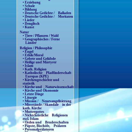
• Erziehung
• Schule
• Bildung
• Deutsche Gedichte / Balladen
• Deutsche Gedichte / Moritaten
• Lieder
• Denglisch
• Kunst
Natur
• Tiere / Pflanzen / Wald
• Geographisches / Ferne
Länder
Religion / Philosophie
• Engel
• Ethik/Moral
• Gebete und Gelübde
• Heilige und Märtyrer
• Islam
• Kath. Religion
• Katholische Pfadfinderschaft
Europas (KPE)
• Kirchengeschichte und -
statistik
• Kirche und Naturwissenschaft
• Kirche und Ökonomie
• Letzte Dinge
• Liturgie
• Mission / Neuevangelisierung
• Missstände / Skandale in der
kath. Kirche
• Muttergottes
• Nichtchristliche Religionen
excl. Islam
• Orden und Bruderschaften
• Päpste, Bischöfe, Prälaten
• Personalprälaturen