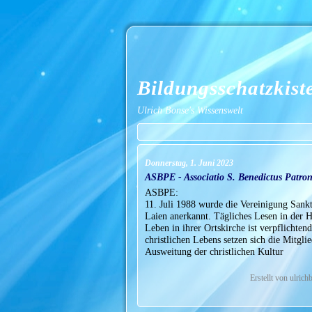
Bildungsschatzkist
Ulrich Bonse's Wissenswelt
Donnerstag, 1. Juni 2023
ASBPE - Associatio S. Benedictus Patro
ASBPE:
11. Juli 1988 wurde die Vereinigung Sank
Laien anerkannt. Tägliches Lesen in der H
Leben in ihrer Ortskirche ist verpflichte
christlichen Lebens setzen sich die Mitgli
Ausweitung der christlichen Kultur
Erstellt von ulric