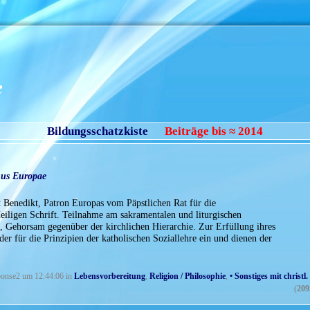
e
Bildungsschatzkiste
Beiträge bis ≈ 2014
nus Europae
t Benedikt, Patron Europas vom Päpstlichen Rat für die
eiligen Schrift. Teilnahme am sakramentalen und liturgischen
nd, Gehorsam gegenüber der kirchlichen Hierarchie. Zur Erfüllung ihres
eder für die Prinzipien der katholischen Soziallehre ein und dienen der
hbonse2 um 12:44:06 in
Lebensvorbereitung
,
Religion / Philosophie
,
• Sonstiges mit christ
(
209