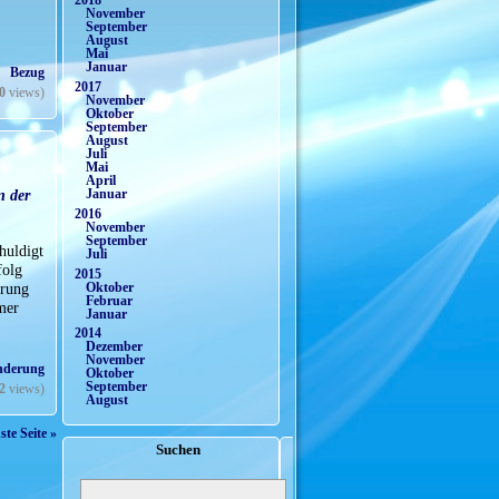
2018
November
September
August
Mai
Januar
l. Bezug
2017
0
views)
November
Oktober
September
August
Juli
Mai
April
n der
Januar
2016
November
September
huldigt
Juli
folg
2015
erung
Oktober
Februar
mer
Januar
2014
Dezember
November
nderung
Oktober
September
2
views)
August
te Seite »
Suchen