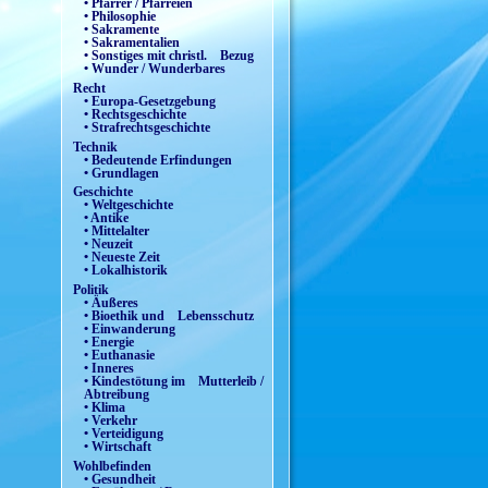
• Pfarrer / Pfarreien
• Philosophie
• Sakramente
• Sakramentalien
• Sonstiges mit christl. Bezug
• Wunder / Wunderbares
Recht
• Europa-Gesetzgebung
• Rechtsgeschichte
• Strafrechtsgeschichte
Technik
• Bedeutende Erfindungen
• Grundlagen
Geschichte
• Weltgeschichte
• Antike
• Mittelalter
• Neuzeit
• Neueste Zeit
• Lokalhistorik
Politik
• Äußeres
• Bioethik und Lebensschutz
• Einwanderung
• Energie
• Euthanasie
• Inneres
• Kindestötung im Mutterleib /
Abtreibung
• Klima
• Verkehr
• Verteidigung
• Wirtschaft
Wohlbefinden
• Gesundheit