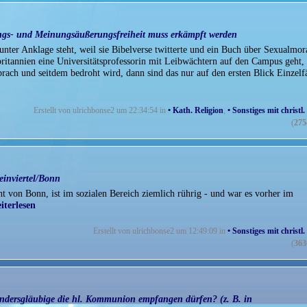
ngs- und Meinungsäußerungsfreiheit muss erkämpft werden
unter Anklage steht, weil sie Bibelverse twitterte und ein Buch über Sexualmor
ßbritannien eine Universitätsprofessorin mit Leibwächtern auf den Campus geht,
sprach und seitdem bedroht wird, dann sind das nur auf den ersten Blick Einzelf
Erstellt von ulrichbonse2 um 22:34:54 in
• Kath. Religion
,
• Sonstiges mit christ
(
275
einviertel/Bonn
t von Bonn, ist im sozialen Bereich ziemlich rührig - und war es vorher im
iterlesen
Erstellt von ulrichbonse2 um 12:49:09 in
• Sonstiges mit christ
(
363
ndersgläubige die hl. Kommunion empfangen dürfen? (z. B. in