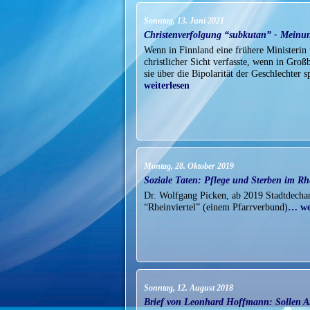
Sonntag, 13. Juni 2021
Christenverfolgung “subkutan” - Meinu
Wenn in Finnland eine frühere Ministerin 
christlicher Sicht verfasste, wenn in Gro
sie über die Bipolarität der Geschlechter 
weiterlesen
Montag, 28. Oktober 2019
Soziale Taten: Pflege und Sterben im Rh
Dr. Wolfgang Picken, ab 2019 Stadtdechan
“Rheinviertel” (einem Pfarrverbund)
… we
Sonntag, 12. August 2018
Brief von Leonhard Hoffmann: Sollen A