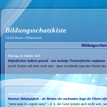
Bildungsschatzkiste
Ulrich Bonse's Wissenswelt
Bildungsschat
Dienstag, 22. Oktober 2024
Haferflocken äußerst gesund - nur zuckrige Trockenfrüchte weglassen
zuviel Zucker soll eben nicht sein - dann verschenkt man den Vorteil des
Donnerstag, 10. Oktober 2024
Internet-Abhängigkeit - als Bremse ein wachsames Auge der Eltern erfo
“
mens sana in corpore sano”
- d. h. der Geist kommt auch nicht weit, w