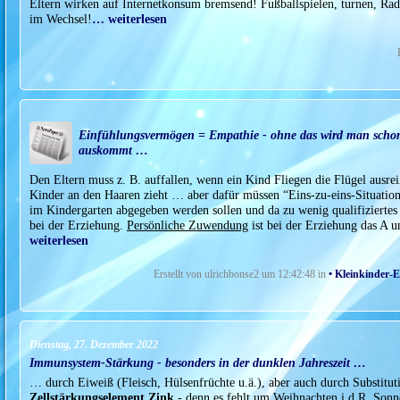
Eltern wirken auf Internetkonsum bremsend! Fußballspielen, turnen, Ra
im Wechsel!
… weiterlesen
Einfühlungsvermögen = Empathie - ohne das wird man schon
auskommt …
Den Eltern muss z. B. auffallen, wenn ein Kind Fliegen die Flügel ausrei
Kinder an den Haaren zieht … aber dafür müssen “Eins-zu-eins-Situat
im Kindergarten abgegeben werden sollen und da zu wenig qualifiziertes 
bei der Erziehung.
Persönliche Zuwendung
ist bei der Erziehung das A u
weiterlesen
Erstellt von ulrichbonse2 um 12:42:48 in
• Kleinkinder-
Dienstag, 27. Dezember 2022
Immunsystem-Stärkung - besonders in der dunklen Jahreszeit …
… durch Eiweiß (Fleisch, Hülsenfrüchte u.ä.), aber auch durch Substitu
Zellstärkungselement Zink
- denn es fehlt um Weihnachten i.d.R. Sonne