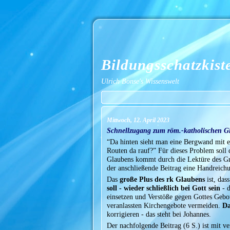
Bildungsschatzkist
Ulrich Bonse's Wissenswelt
Mittwoch, 12. April 2023
Schnellzugang zum röm.-katholischen G
“Da hinten sieht man eine Bergwand mit ein
Routen da rauf?” Für dieses Problem soll 
Glaubens kommt durch die Lektüre des Gr
der anschließende Beitrag eine Handreich
Das
große Plus des rk Glaubens
ist, da
soll - wieder schließlich bei Gott sein
- d
einsetzen und Verstöße gegen Gottes Gebot
veranlassten Kirchengebote vermeiden.
Da
korrigieren - das steht bei Johannes.
Der nachfolgende Beitrag (6 S.) ist mit v