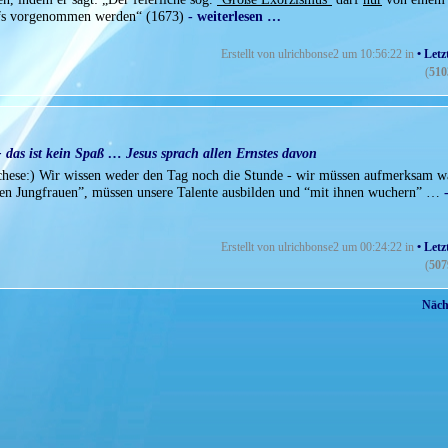
hofs vorgenommen werden“ (1673)
- weiterlesen …
Erstellt von ulrichbonse2 um 10:56:22 in
• Letz
(
510
- das ist kein Spaß … Jesus sprach allen Ernstes davon
techese:) Wir wissen weder den Tag noch die Stunde - wir müssen aufmerksam w
en Jungfrauen”, müssen unsere Talente ausbilden und “mit ihnen wuchern” …
Erstellt von ulrichbonse2 um 00:24:22 in
• Letz
(
507
Nächs