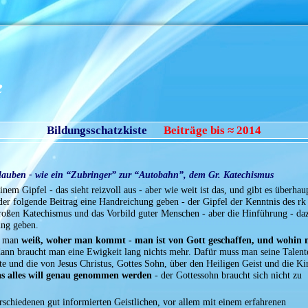
e
Bildungsschatzkiste
Beiträge bis ≈ 2014
lauben - wie ein “Zubringer” zur “Autobahn”, dem Gr. Katechismus
em Gipfel - das sieht reizvoll aus - aber wie weit ist das, und gibt es überhau
der folgende Beitrag eine Handreichung geben - der Gipfel der Kenntnis des rk
oßen Katechismus und das Vorbild guter Menschen - aber die Hinführung - daz
ung geben.
ss man
weiß, woher man kommt - man ist von Gott geschaffen, und wohin
ann braucht man eine Ewigkeit lang nichts mehr. Dafür muss man seine Talent
e und die von Jesus Christus, Gottes Sohn, über den Heiligen Geist und die Ki
s alles will genau genommen werden
- der Gottessohn braucht sich nicht zu
erschiedenen gut informierten Geistlichen, vor allem mit einem erfahrenen