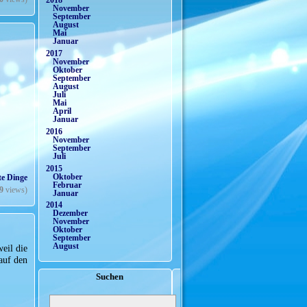
2018
November
September
August
Mai
Januar
2017
November
Oktober
September
August
Juli
Mai
April
Januar
2016
November
September
Juli
2015
Oktober
te Dinge
Februar
9
views)
Januar
2014
Dezember
November
Oktober
September
August
eil die
 auf den
Suchen