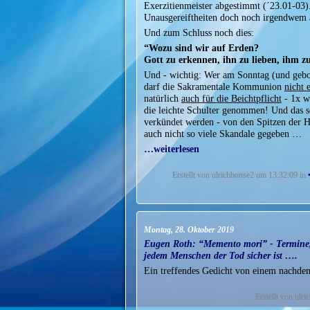
Exerzitienmeister abgestimmt (´23.01-03)
Unausgereiftheiten doch noch irgendwem au
Und zum Schluss noch dies:
“Wozu sind wir auf Erden?
Gott zu erkennen, ihn zu lieben, ihm zu
Und - wichtig: Wer am Sonntag (und gebo
darf die Sakramentale Kommunion
nicht 
natürlich
auch für die Beichtpflicht
- 1x we
die leichte Schulter genommen! Und das so
verkündet werden - von den Spitzen der Hi
auch nicht so viele Skandale gegeben …
…weiterlesen
Erstellt von ulrichbonse2 um 13:32:09 in
Montag, 28. Oktober 2019
Eugen Roth: “Memento mori” - Termine, 
jedem Menschen der Tod sicher ist ….
Ein treffendes Gedicht von einem nachden
Erstellt von ulr