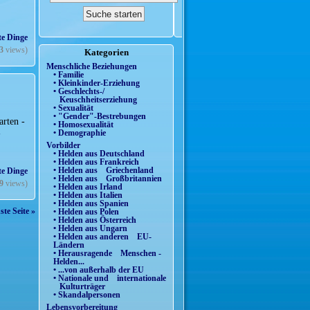
te Dinge
3
views)
Kategorien
Menschliche Beziehungen
• Familie
• Kleinkinder-Erziehung
• Geschlechts-/
Keuschheitserziehung
• Sexualität
• "Gender"-Bestrebungen
arten -
• Homosexualität
-
• Demographie
Vorbilder
• Helden aus Deutschland
• Helden aus Frankreich
• Helden aus Griechenland
te Dinge
• Helden aus Großbritannien
9
views)
• Helden aus Irland
• Helden aus Italien
• Helden aus Spanien
te Seite »
• Helden aus Polen
• Helden aus Österreich
• Helden aus Ungarn
• Helden aus anderen EU-
Ländern
• Herausragende Menschen -
Helden...
• ...von außerhalb der EU
• Nationale und internationale
Kulturträger
• Skandalpersonen
Lebensvorbereitung