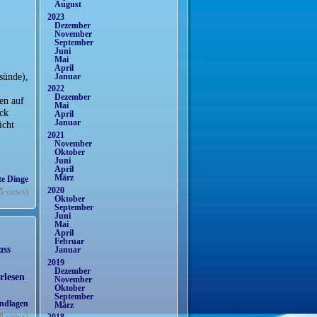
August
2023
Dezember
November
September
Juni
Mai
April
sünde),
Januar
2022
Dezember
en auf
Mai
uck
April
Januar
icht
2021
November
Oktober
Juni
April
März
te Dinge
2020
5
views)
Oktober
September
Juni
Mai
April
Februar
ass
Januar
2019
Dezember
rlesen
November
Oktober
September
ndlagen
März
0
views)