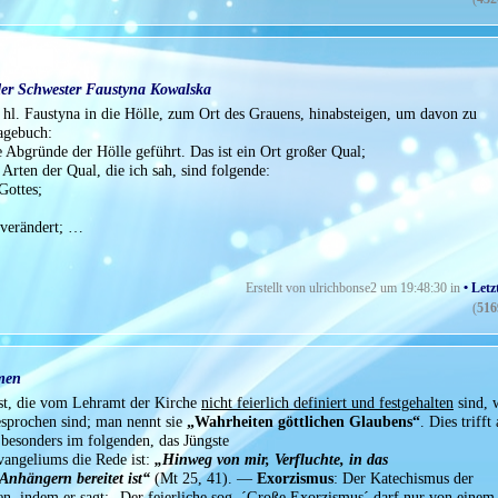
 der Schwester Faustyna Kowalska
hl. Faustyna in die Hölle, zum Ort des Grauens, hinabsteigen, um davon zu
Tagebuch:
 Abgründe der Hölle geführt. Das ist ein Ort großer Qual;
 Arten der Qual, die ich sah, sind folgende:
Gottes;
r verändert; …
Erstellt von ulrichbonse2 um 19:48:30 in
• Letz
(
516
smen
st, die vom Lehramt der Kirche
nicht feierlich definiert und festgehalten
sind, w
gesprochen sind; man nennt sie
„Wahrheiten göttlichen Glaubens“
. Dies trifft
besonders im folgenden, das Jüngste
vangeliums die Rede ist:
„Hinweg von mir, Verfluchte, in das
Anhängern bereitet ist“
(Mt 25, 41). —
Exorzismus
: Der Katechismus der
n, indem er sagt: „Der feierliche sog.
´Große Exorzismus´
darf
nur
von einem