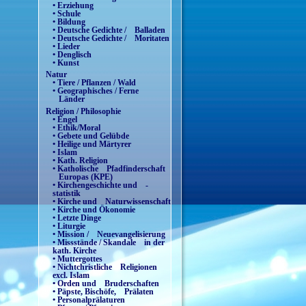
• Erziehung
• Schule
• Bildung
• Deutsche Gedichte / Balladen
• Deutsche Gedichte / Moritaten
• Lieder
• Denglisch
• Kunst
Natur
• Tiere / Pflanzen / Wald
• Geographisches / Ferne
Länder
Religion / Philosophie
• Engel
• Ethik/Moral
• Gebete und Gelübde
• Heilige und Märtyrer
• Islam
• Kath. Religion
• Katholische Pfadfinderschaft
Europas (KPE)
• Kirchengeschichte und -
statistik
• Kirche und Naturwissenschaft
• Kirche und Ökonomie
• Letzte Dinge
• Liturgie
• Mission / Neuevangelisierung
• Missstände / Skandale in der
kath. Kirche
• Muttergottes
• Nichtchristliche Religionen
excl. Islam
• Orden und Bruderschaften
• Päpste, Bischöfe, Prälaten
• Personalprälaturen