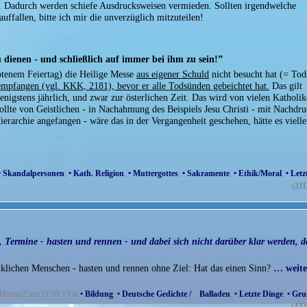
. Dadurch werden schiefe Ausdrucksweisen vermieden. Sollten irgendwelche
ffallen, bitte ich mir die unverzüglich mitzuteilen!
 dienen - und schließlich auf immer bei ihm zu sein!”
tenem Feiertag) die Heilige Messe
aus eigener Schuld
nicht besucht hat (= Tod
empfangen (vgl. KKK, 2181), bevor er alle Todsünden gebeichtet hat.
Das gilt
nigstens jährlich, und zwar zur österlichen Zeit. Das wird von vielen Katholik
llte von Geistlichen - in Nachahmung des Beispiels Jesu Christi - mit Nachdr
erarchie angefangen - wäre das in der Vergangenheit geschehen, hätte es vielle
• Skandalpersonen
,
• Kath. Religion
,
• Muttergottes
,
• Sakramente
,
• Ethik/Moral
,
• Letz
(
211
Termine - hasten und rennen - und dabei sich nicht darüber klar werden, d
klichen Menschen - hasten und rennen ohne Ziel: Hat das einen Sinn?
… weite
ichbonse2 um 11:09:15 in
• Bildung
,
• Deutsche Gedichte / Balladen
,
• Letzte Dinge
,
• Gru
(
432