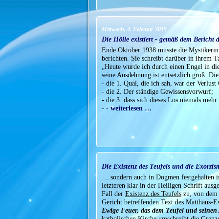
Mittwoch, 4. Februar 2015
Die Hölle existiert - gemäß dem Bericht
Ende Oktober 1938 musste die Mystikerin 
berichten. Sie schreibt darüber in ihrem 
„Heute wurde ich durch einen Engel in die
seine Ausdehnung ist entsetzlich groß. Die
- die 1. Qual, die ich sah, war der Verlust 
- die 2. Der ständige Gewissensvorwurf;
- die 3. dass sich dieses Los niemals meh
-
- weiterlesen …
Die Existenz des Teufels und die Exorzi
… sondern auch in Dogmen festgehalten i
letzteren klar in der Heiligen Schrift aus
Fall der
Existenz des Teufels
zu, von dem 
Gericht betreffenden Text des Matthäus-E
Ewige Feuer, das dem Teufel und seinen 
katholischen Kirche umschreibt die Grenze