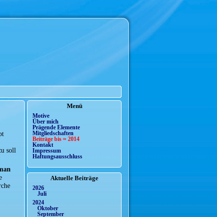
Menü
Motive
Über mich
Prägende Elemente
pt
Mitgliedschaften
Beiträge bis ≈ 2014
Kontakt
u soll
Impressum
Haftungsausschluss
 man
e
Aktuelle Beiträge
rche
2026
Juli
2024
Oktober
September