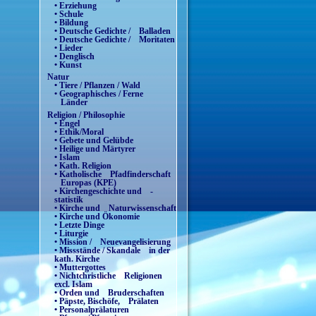
• Erziehung
• Schule
• Bildung
• Deutsche Gedichte / Balladen
• Deutsche Gedichte / Moritaten
• Lieder
• Denglisch
• Kunst
Natur
• Tiere / Pflanzen / Wald
• Geographisches / Ferne
Länder
Religion / Philosophie
• Engel
• Ethik/Moral
• Gebete und Gelübde
• Heilige und Märtyrer
• Islam
• Kath. Religion
• Katholische Pfadfinderschaft
Europas (KPE)
• Kirchengeschichte und -
statistik
• Kirche und Naturwissenschaft
• Kirche und Ökonomie
• Letzte Dinge
• Liturgie
• Mission / Neuevangelisierung
• Missstände / Skandale in der
kath. Kirche
• Muttergottes
• Nichtchristliche Religionen
excl. Islam
• Orden und Bruderschaften
• Päpste, Bischöfe, Prälaten
• Personalprälaturen