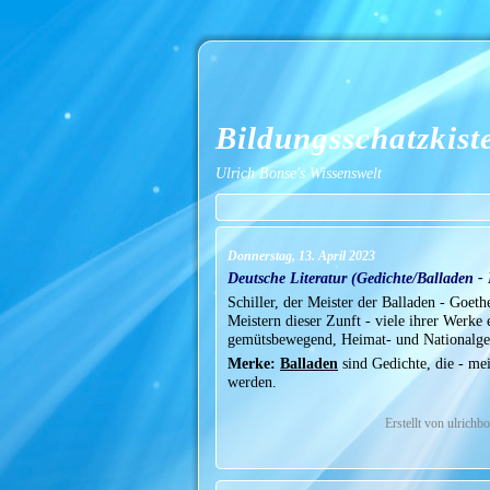
Bildungsschatzkist
Ulrich Bonse's Wissenswelt
Donnerstag, 13. April 2023
Deutsche Literatur (Gedichte/Balladen 
Schiller, der Meister der Balladen - Goeth
Meistern dieser Zunft - viele ihrer Werk
gemütsbewegend, Heimat- und Nationalgefüh
Merke:
Balladen
sind Gedichte, die - mei
werden.
Erstellt von ulrich