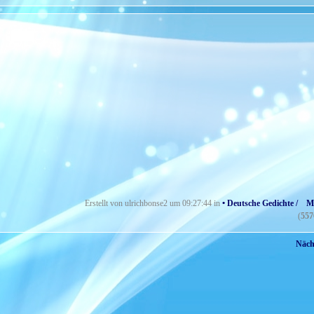
Erstellt von ulrichbonse2 um 09:27:44 in
• Deutsche Gedichte / M
(
557
Nächs