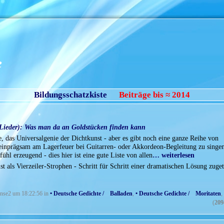
e
Bildungsschatzkiste
Beiträge bis ≈ 2014
- Lieder): Was man da an Goldstücken finden kann
e, das Universalgenie der Dichtkunst - aber es gibt noch eine ganze Reihe von
e einprägsam am Lagerfeuer bei Guitarren- oder Akkordeon-Begleitung zu singen
l erzeugend - dies hier ist eine gute Liste von allen
… weiterlesen
st als Vierzeiler-Strophen - Schritt für Schritt einer dramatischen Lösung zuge
bonse2 um 18:22:56 in
• Deutsche Gedichte / Balladen
,
• Deutsche Gedichte / Moritaten
,
(
209