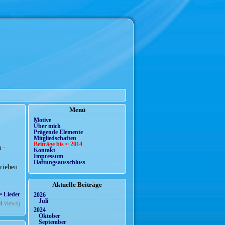
Menü
Motive
Über mich
Prägende Elemente
Mitgliedschaften
Beiträge bis ≈ 2014
 -
Kontakt
Impressum
Haftungsausschluss
trieben
Aktuelle Beiträge
• Lieder
2026
Juli
4
views)
2024
Oktober
September