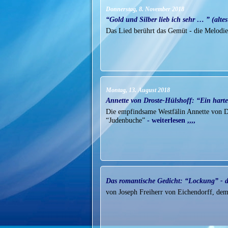
Donnerstag, 8. November 2018
“Gold und Silber lieb ich sehr … ” (alte
Das Lied berührt das Gemüt - die Melodie 
Montag, 13. August 2018
Annette von Droste-Hülshoff: “Ein harte
Die empfindsame Westfälin Annette von Dr
“Judenbuche”
- weiterlesen ,,,,
Das romantische Gedicht: “Lockung” - d
von Joseph Freiherr von Eichendorff, de