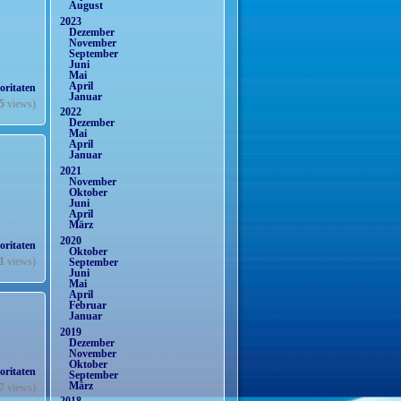
August
2023
Dezember
November
September
Juni
Mai
April
oritaten
Januar
5
views)
2022
Dezember
Mai
April
Januar
2021
November
Oktober
Juni
April
März
2020
oritaten
Oktober
1
views)
September
Juni
Mai
April
Februar
Januar
2019
Dezember
November
Oktober
oritaten
September
März
7
views)