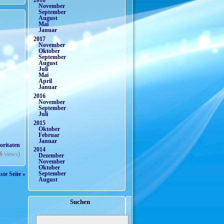
2018
November
September
August
Mai
Januar
2017
November
Oktober
September
August
Juli
Mai
April
Januar
2016
November
September
Juli
2015
Oktober
Februar
Januar
oritaten
2014
6
views)
Dezember
November
Oktober
September
te Seite »
August
Suchen