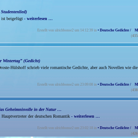
s Studentenlied)
ist beigefügt
- weiterlesen …
Erstellt von ulrichbonse2 um 14:12:39 in
• Deutsche Gedichte / M
(
435
r Wintertag” (Gedicht)
oste-Hülshoff schrieb viele romantische Gedichte, aber auch Novellen wie die
Erstellt von ulrichbonse2 um 23:09:08 in
• Deutsche Gedichte / M
(
438
as Geheimnisvolle in der Natur …
m Hauptvertreter der deutschen Romantik
- weiterlesen …
Erstellt von ulrichbonse2 um 23:02:18 in
• Deutsche Gedichte / M
(
426