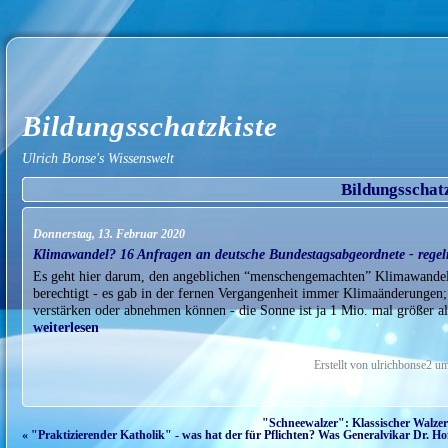
Bildungsschatzkiste
Ulrich Bonse's Wissenswelt
Bildungsschat
Donnerstag, 13. Februar 2020
Klimawandel? 16 Anfragen an deutsche Bundestagsabgeordnete - regelre
Es geht hier darum, den angeblichen “menschengemachten” Klimawandel a
berechtigt - es gab in der fernen Vergangenheit immer Klimaänderungen;
verstärken oder abnehmen können - die Sonne ist ja 1 Mio. mal größer a
weiterlesen
Erstellt von ulrichbonse2 u
"Schneewalzer": Klassischer Walzer -
« "Praktizierender Katholik" - was hat der für Pflichten? Was Generalvikar Dr. 